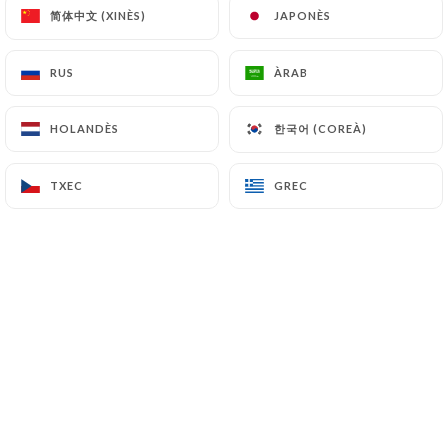
parfum enivrant de jasmin, inviter au
简体中文 (XINÈS)
简体中文 (XINÈS)
JAPONÈS
JAPONÈS
toucher avec des assiettes
confortables et recyclables, charmer
RUS
RUS
ÀRAB
ÀRAB
l'ouïe grâce au doux murmure de l'eau
qui s'écoule, et enfin, ravir le goût par la
한국어 (COREÀ)
한국어 (COREÀ)
HOLANDÈS
HOLANDÈS
dégustation de plats gastronomiques
faits maison délicieux.
TXEC
TXEC
GREC
GREC
Spécialisé dans le plat traditionnel
syrien, le Fatteh, notre menu propose
une palette de saveurs exquises
préparées avec des ingrédients frais et
de qualité. Des entrées alléchantes aux
desserts savoureux, notre offre
culinaire saura satisfaire tous les palais.
Pour les amateurs de saveurs