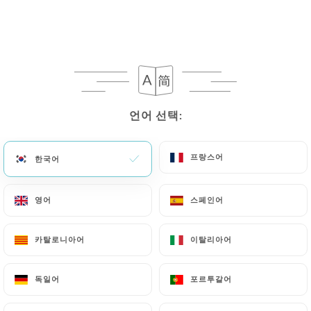
Bienvenue chez Ayadi Gourmet, un
joyau de la cuisine syrienne niché dans
le 5ème arrondissement de Paris, à
언어 선택:
언어 선택:
proximité de la station de métro
Maubert, à côté de l'Île Saint-Louis et
de Notre-Dame. Notre restaurant a été
프랑스어
프랑스어
한국어
한국어
méticuleusement conçu pour solliciter
les cinq sens, offrant une expérience
영어
영어
스페인어
스페인어
sensorielle unique.
카탈로니아어
카탈로니아어
이탈리아어
이탈리아어
Ce lieu artisanal a été pensé pour
captiver la vue par la contemplation de
독일어
독일어
포르투갈어
포르투갈어
la beauté, titiller l'odorat avec le