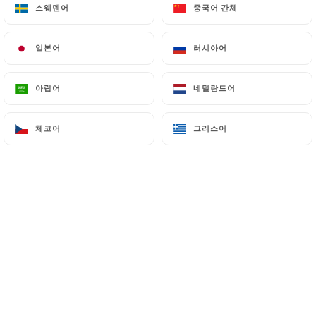
parfum enivrant de jasmin, inviter au
스웨덴어
스웨덴어
중국어 간체
중국어 간체
toucher avec des assiettes
confortables et recyclables, charmer
일본어
일본어
러시아어
러시아어
l'ouïe grâce au doux murmure de l'eau
qui s'écoule, et enfin, ravir le goût par la
아랍어
아랍어
네덜란드어
네덜란드어
dégustation de plats gastronomiques
faits maison délicieux.
체코어
체코어
그리스어
그리스어
Spécialisé dans le plat traditionnel
syrien, le Fatteh, notre menu propose
une palette de saveurs exquises
préparées avec des ingrédients frais et
de qualité. Des entrées alléchantes aux
desserts savoureux, notre offre
culinaire saura satisfaire tous les palais.
Pour les amateurs de saveurs