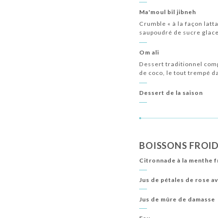
Ma'moul bil jibneh
Crumble « à la façon latt
saupoudré de sucre glac
Om ali
Dessert traditionnel comp
de coco, le tout trempé d
Dessert de la saison
BOISSONS FROI
Citronnade à la menthe f
Jus de pétales de rose 
Jus de mûre de damasse