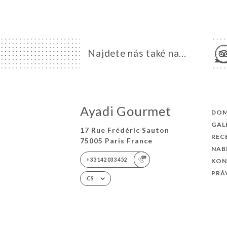
Najdete nás také na...
Ayadi Gourmet
DO
GAL
17 Rue Frédéric Sauton
REC
75005 Paris France
NAB
+33142033452
KON
PRÁ
CS