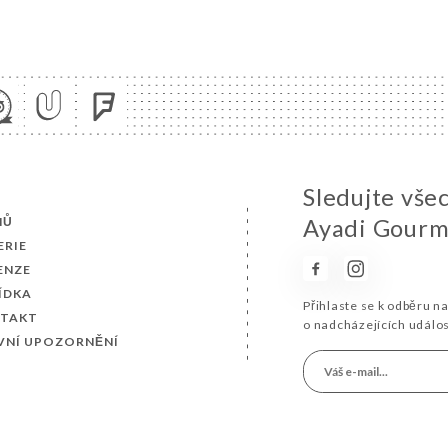
Sledujte vše
MŮ
Ayadi Gourm
ERIE
ENZE
ÍDKA
Přihlaste se k odběru n
TAKT
o nadcházejících událo
VNÍ UPOZORNĚNÍ