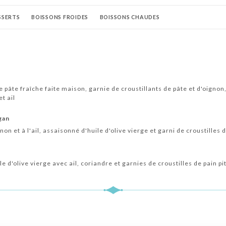
SSERTS
BOISSONS FROIDES
BOISSONS CHAUDES
de pâte fraîche faite maison, garnie de croustillants de pâte et d'oigno
t ail
egan
on et à l'ail, assaisonné d'huile d'olive vierge et garni de croustilles d
e d'olive vierge avec ail, coriandre et garnies de croustilles de pain pi