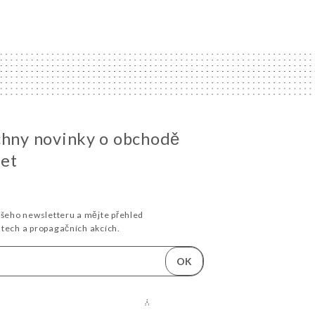
chny novinky o obchodě
et
ašeho newsletteru a mějte přehled
stech a propagačních akcích.
OK