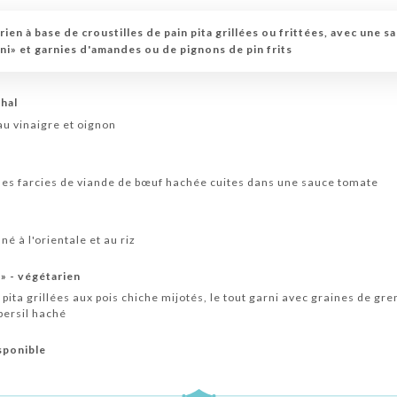
rien à base de croustilles de pain pita grillées ou frittées, avec une 
i» et garnies d'amandes ou de pignons de pin frits
khal
au vinaigre et oignon
nes farcies de viande de bœuf hachée cuites dans une sauce tomate
é à l'orientale et au riz
» - végétarien
n pita grillées aux pois chiche mijotés, le tout garni avec graines de g
 persil haché
sponible