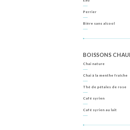
Eau
Perrier
Bière sans alcool
BOISSONS CHAU
Chai nature
Chai à la menthe fraîche
Thé de pétales de rose
Café syrien
Café syrien au lait