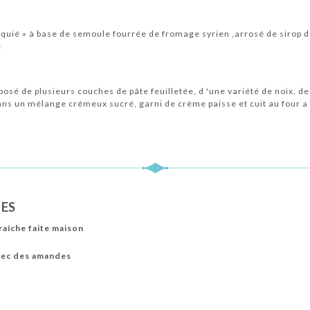
aquié » à base de semoule fourrée de fromage syrien ,arrosé de sirop d
e
osé de plusieurs couches de pâte feuilletée, d 'une variété de noix, de 
ans un mélange crémeux sucré, garni de crème paisse et cuit au four a 
DES
raîche faite maison
avec des amandes