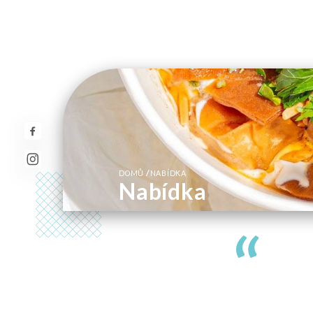
/
DOMŮ
NABÍDKA
Nabídka