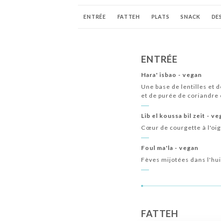
ENTRÉE
FATTEH
PLATS
SNACK
DE
ENTRÉE
Hara' isbao - vegan
Une base de lentilles et 
et de purée de coriandre e
Lib el koussa bil zeit - v
Cœur de courgette à l'oign
Foul ma'la - vegan
Fèves mijotées dans l'huil
FATTEH