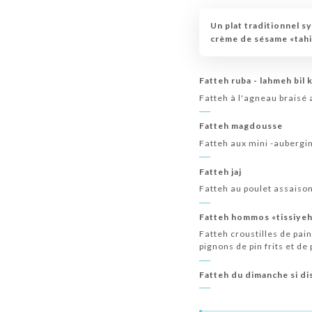
Un plat traditionnel sy
crème de sésame «tahin
Fatteh ruba - lahmeh bil 
Fatteh à l'agneau braisé 
Fatteh magdousse
Fatteh aux mini -aubergi
Fatteh jaj
Fatteh au poulet assaisonn
Fatteh hommos «tissiyeh
Fatteh croustilles de pai
pignons de pin frits et de
Fatteh du dimanche si di