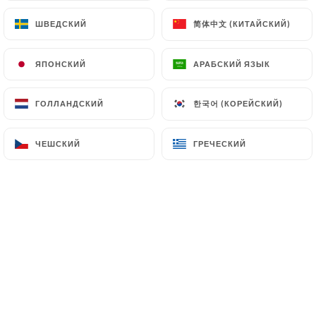
parfum enivrant de jasmin, inviter au
toucher avec des assiettes
简体中文 (КИТАЙСКИЙ)
简体中文 (КИТАЙСКИЙ)
ШВЕДСКИЙ
ШВЕДСКИЙ
confortables et recyclables, charmer
l'ouïe grâce au doux murmure de l'eau
ЯПОНСКИЙ
ЯПОНСКИЙ
АРАБСКИЙ ЯЗЫК
АРАБСКИЙ ЯЗЫК
qui s'écoule, et enfin, ravir le goût par la
dégustation de plats gastronomiques
한국어 (КОРЕЙСКИЙ)
한국어 (КОРЕЙСКИЙ)
ГОЛЛАНДСКИЙ
ГОЛЛАНДСКИЙ
faits maison délicieux.
ЧЕШСКИЙ
ЧЕШСКИЙ
ГРЕЧЕСКИЙ
ГРЕЧЕСКИЙ
Spécialisé dans le plat traditionnel
syrien, le Fatteh, notre menu propose
une palette de saveurs exquises
préparées avec des ingrédients frais et
de qualité. Des entrées alléchantes aux
desserts savoureux, notre offre
culinaire saura satisfaire tous les palais.
Pour les amateurs de saveurs