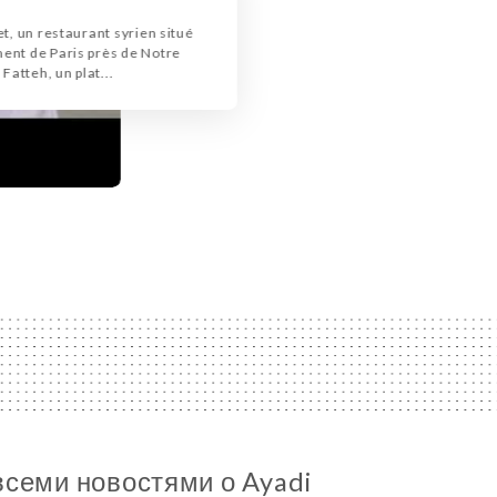
t, un restaurant syrien situé
ent de Paris près de Notre
Fatteh, un plat...
всеми новостями о Ayadi