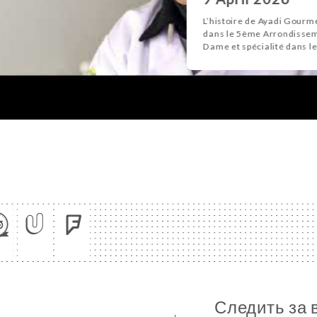
L’histoire de Ayadi Gourme
dans le 5ème Arrondissem
Dame et spécialité dans le 
Следить за 